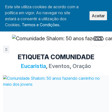
Este site utiliza cookies de acordo com a
política em vigor. Ao navegar no site
Aceitar
estará a consentir a utilização dos
Cookies.
Termos e Condições.
ETIQUETA COMUNIDADE
Eucaristia
,
Eventos
,
Oração