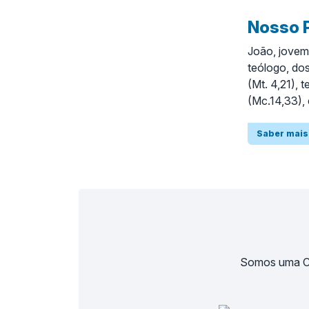
Nosso 
João, jovem,
teólogo, dos
(Mt. 4,21), 
(Mc.14,33), 
Maria, sua m
ressurreição
Saber mais
é Amor” (1Jo
encarnação 
caminho, a v
a ressurrei
Comunhão Tri
Cartas e o A
Somos uma Co