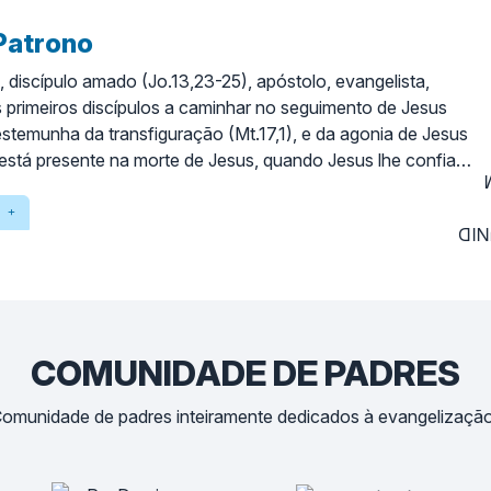
Patrono
 discípulo amado (Jo.13,23-25), apóstolo, evangelista,
 primeiros discípulos a caminhar no seguimento de Jesus
testemunha da transfiguração (Mt.17,1), e da agonia de Jesus
está presente na morte de Jesus, quando Jesus lhe confia
ãe (Jo.19,26-27), viu o sepulcro vazio e acreditou na
 (Jo.20,1-9), dá-nos a mais sublime definição de Deus “Deus
. 4,8) e penetra a verdade profunda do mistério da
de Jesus (Jo.1,1-14), revela-nos Jesus “Eu Sou” (o
erdade, a vida, o bom pastor, a luz do mundo, o pão da vida,
ção e a vida, “Eu e o Pai somos um”…), conduz-nos à
nitária (Jo.17,21). Entrega-nos o Evangelho do Amor, três
COMUNIDADE DE PADRES
pocalipse. João fala para nós:
munidade de padres inteiramente dedicados à evangelização