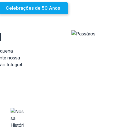
Termos e Condições.
Aceitar
Celebrações de 50 Anos
M
equena
nte nossa
ão Integral