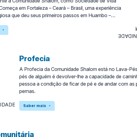
nte a Comunidade Shalom, como Sociedade de Vida
 Começa em Fortaleza – Ceará – Brasil, uma experiência
igiosa que deu seus primeiros passos em Huambo –
ano de 1974.
Profecia
A Profecia da Comunidade Shalom está no Lava-Pés
pés de alguém é devolver-lhe a capacidade de camin
pessoa a condição de ficar de pé e de andar com as 
pernas.
Saber mais
munitária