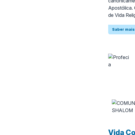
canonicame
Apostólica.
de Vida Rel
Angola, no 
Saber mais
Vida Co