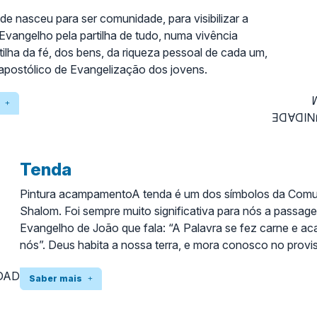
 nasceu para ser comunidade, para visibilizar a
Evangelho pela partilha de tudo, numa vivência
rtilha da fé, dos bens, da riqueza pessoal de cada um,
 apostólico de Evangelização dos jovens.
Tenda
Pintura acampamentoA tenda é um dos símbolos da Com
Shalom. Foi sempre muito significativa para nós a passag
Evangelho de João que fala: “A Palavra se fez carne e a
nós”. Deus habita a nossa terra, e mora conosco no provi
vida. Assumir a história como lugar onde Deus mora, e cont
que a história cresça para a plenitude é vocação da Com
Saber mais
Shalom.