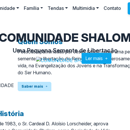
nidade
Família
Tendas
Multimidia
Contato
COMUNIDADE SHALO
Quem Somos
Uma Pequena Semente de Libertação
Pessoas apaixonadas por Jesus Cristo, como uma p
Ler mais
semente da libertação do Reino, doando generosame
vida, na Evangelização dos Jovens e na Transformaç
do Ser Humano.
Saber mais
istória
e 1983, o Sr. Cardeal D. Aloísio Lorscheider, aprova