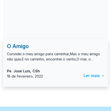
O Amigo
Convidei o meu amigo para caminhar,Mas o meu amigo
não quis.E no caminho, encontrei o vento,O mar, o
horizonte,E um pôr do sol apaixonante.Encontrei flores e
passarinhosE um bando de gaivotas.Falei com as
Pe. José Luís, CSh
árvoresE corri na areia descalço.E encontrei pessoas em
Ler mais
18 de Fevereiro, 2022
caminhos de procura.E, então, pensei:Tudo o que
encontrei é tão bomComo a presença de um amigo.