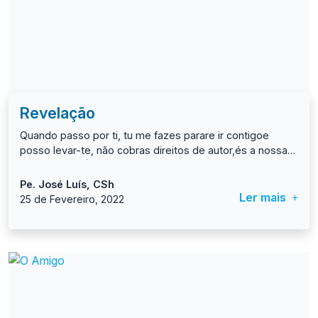
Revelação
Quando passo por ti, tu me fazes parare ir contigoe
posso levar-te, não cobras direitos de autor,és a nossa
casa comum.És o milagre do espelho, mostras o que és
e o que somos, o que está escondido e o além do que
Pe. José Luís, CSh
vemos,dizes o que não sabemos dizere falas o que
Ler mais
25 de Fevereiro, 2022
sentimos sem saber.És revelação:saímos de nós no
encontro da tua beleza realizados, perdidos,onde tu
moras, tu és, sempre mais,para cima e para baixo da
linha do nosso sere no encontro.