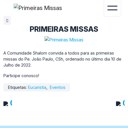
Termos e Condições.
Aceitar
PRIMEIRAS MISSAS
A Comunidade Shalom convida a todos para as primeiras
missas do Pe. João Paulo, CSh, ordenado no último dia 10 de
Julho de 2022.
Participe conosco!
Etiquetas:
Eucaristia
,
Eventos
Ordenação Presbiteral de Jo
C