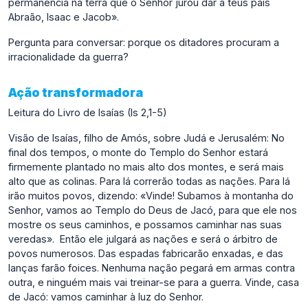
permanência na terra que o Senhor jurou dar a teus pais
Abraão, Isaac e Jacob».
Pergunta para conversar: porque os ditadores procuram a
irracionalidade da guerra?
Ação transformadora
Leitura do Livro de Isaías (Is 2,1-5)
Visão de Isaías, filho de Amós, sobre Judá e Jerusalém: No
final dos tempos, o monte do Templo do Senhor estará
firmemente plantado no mais alto dos montes, e será mais
alto que as colinas. Para lá correrão todas as nações. Para lá
irão muitos povos, dizendo: «Vinde! Subamos à montanha do
Senhor, vamos ao Templo do Deus de Jacó, para que ele nos
mostre os seus caminhos, e possamos caminhar nas suas
veredas». Então ele julgará as nações e será o árbitro de
povos numerosos. Das espadas fabricarão enxadas, e das
lanças farão foices. Nenhuma nação pegará em armas contra
outra, e ninguém mais vai treinar-se para a guerra. Vinde, casa
de Jacó: vamos caminhar à luz do Senhor.