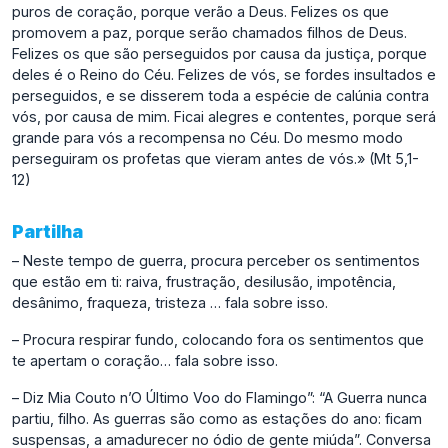
puros de coração, porque verão a Deus. Felizes os que
promovem a paz, porque serão chamados filhos de Deus.
Felizes os que são perseguidos por causa da justiça, porque
deles é o Reino do Céu. Felizes de vós, se fordes insultados e
perseguidos, e se disserem toda a espécie de calúnia contra
vós, por causa de mim. Ficai alegres e contentes, porque será
grande para vós a recompensa no Céu. Do mesmo modo
perseguiram os profetas que vieram antes de vós.» (Mt 5,1-
12)
Partilha
– Neste tempo de guerra, procura perceber os sentimentos
que estão em ti: raiva, frustração, desilusão, impotência,
desânimo, fraqueza, tristeza … fala sobre isso.
– Procura respirar fundo, colocando fora os sentimentos que
te apertam o coração… fala sobre isso.
– Diz Mia Couto n’O Último Voo do Flamingo”: “A Guerra nunca
partiu, filho. As guerras são como as estações do ano: ficam
suspensas, a amadurecer no ódio de gente miúda”. Conversa