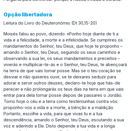
Opção libertadora
Leitura do Livro do Deuteronómio (Dt 30,15-20)
Moisés falou ao povo, dizendo: «Ponho hoje diante de ti a
vida e a felicidade, a morte e a infelicidade. Se cumprires os
mandamentos do Senhor, teu Deus, que hoje te proponho –
amando o Senhor, teu Deus, seguindo os seus caminhos e
observando a sua lei, os seus mandamentos e preceitos –
viverás e multiplicar-te-ás e o Senhor, teu Deus, te abençoará
na terra de que vais tomar posse. Mas se o teu coração se
desviar e não quiseres ouvir, se te deixares seduzir para
adorar e servir outros deuses, declaro-te hoje que hás-de
perecer e não prolongarás os teus dias na terra em que vais
entrar para dela tomar posse depois de passares o Jordão.
Tomo hoje o céu e a terra como testemunhas contra vós:
proponho-vos a vida e a morte, a bênção e a maldição.
Portanto, escolhe a vida, para que vivas tu e a tua
descendência, amando o Senhor, teu Deus, escutando a sua
voz e aderindo a Ele. Disto depende a tua vida e a longa