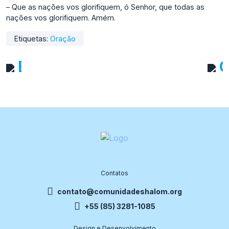
– Que as nações vos glorifiquem, ó Senhor, que todas as
nações vos glorifiquem. Amém.
Etiquetas:
Oração
Eucarística da Quarta-Feira 
O
Contatos
contato@comunidadeshalom.org
+55 (85) 3281-1085
Design e Desenvolvimento