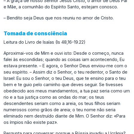
– A graça de nosso Senhor Jesus Cristo, o amor de Deus Pai
e Mãe, a comunhão do Espírito Santo, estejam conosco.
– Bendito seja Deus que nos reuniu no amor de Cristo.
Tomada de consciência
Leitura do Livro de Isaías (Is 48,16-19.22)
Aproximai-vos de Mim e ouvi isto: Desde o começo, nunca
falei às escondidas; quando as coisas iam acontecendo, Eu
estava presente. – E agora, o Senhor Deus enviou-me com o
seu espírito. – Assim diz o Senhor, o teu redentor, o Santo de
Israel: Eu sou o Senhor, o teu Deus, que te ensino para o teu
bem e te guio pelo caminho que deves seguir. Se tivesses
obedecido aos meus mandamentos, a tua paz seria como um
rio e a tua justiça como as ondas do mar; os teus
descendentes seriam como a areia, os teus filhos seriam
numerosos como grãos de areia; o teu nome não seria
eliminado nem destruído diante de Mim. O Senhor diz: «Para
os ímpios não existe paz».
Pergunta para conversar: porque a Rússia invadiu a Ucrânia?